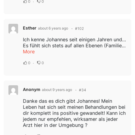
0
0
Esther
about 6 years ago
#102
Ich kenne Johannes seit einigen Jahren und ich erlebe seine Arbeit in den Sprechstunden wahrhaft als "Transformation Work!"
Es fühlt sich stets auf allen Ebenen (Familie,Beruf,Gesundheit...)als eine Art "Bewusstseinserweiterung" an und ich bin...
More
0
0
Anonym
about 9 years ago
#34
Danke das es dich gibt Johannes! Mein
Leben hat sich seit meinen Behandlungen bei
dir komplett ins positive gewandelt! Kann ich
jedem nur empfehlen, wirksamer als jeder
Arzt hier in der Umgebung ?