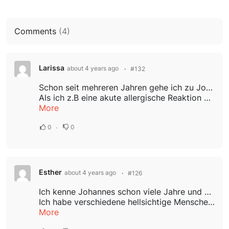
Comments
(
4
)
Larissa
about 4 years ago
#132
Schon seit mehreren Jahren gehe ich zu Johannes mit unterschiedlichen emotionalen Anliegen oder körperlichen Beschwerden und bin sehr zufrieden mit seiner Arbeit.
Als ich z.B eine akute allergische Reaktion mit extrem geschwollenen Augen machte,...
More
0
0
Esther
about 4 years ago
#126
Ich kenne Johannes schon viele Jahre und seine Arbeit fasziniert mich immer wieder auf‘s Neue!
Ich habe verschiedene hellsichtige Menschen kennengelernt,aber nie jemanden wie Johannes, der fähig ist,mit seiner Begabung einen anderen Menschen so...
More