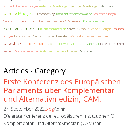
körperliche Belastungen
seelische Belastungen
geistige Belastungen
Nervosität
Unruhe
Müdigkeit
Erschöpfung
Konzentrationsschwäche
Schlafstörungen
Verspannungen
chronischen Beschwerden / Depression
Kopfschmerzen
Schulterschmerzen
Rückenschmerzen
Stress
Burnout
Schock- Folgen
Trauma-
Folgen
Lebenskrisen
Verdauungsbeschwerden
Wechseljahre-Beschwerden
Unwohlsein
Lebensfreude
Pubertät
Jobwechsel
Trauer
Durchfall
Leberschmerzen
Fieber
Muskelschmerzen
Gelenkschmerzen
Übelkeit
Migräne
Articles - Category
Erste Konferenz des Europäischen
Parlaments über Komplementär-
und Alternativmedizin, CAM.
27. September 2022
Blog
Admin
Die erste Konferenz der europäischen Institutionen für
Komplementär- und Alternativmedizin (CAM) fan...