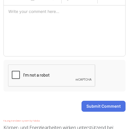
-
-
-
-
-
-
-
-
-
-
-
-
-
-
-
-
-
-
-
-
-
-
-
-
-
-
-
-
Submit Comment
FaLang translation system by Faboba
Körper- und Energiearbeiten wirken unterstützend bei: